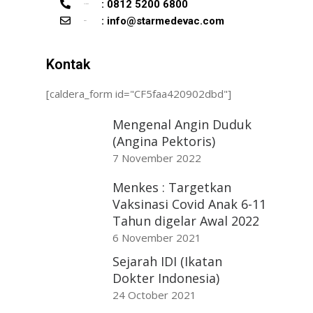
: 0812 5200 6800
telepon
: info@starmedevac.com
email
Kontak
[caldera_form id="CF5faa420902dbd"]
Mengenal Angin Duduk
(Angina Pektoris)
7 November 2022
Menkes : Targetkan
Vaksinasi Covid Anak 6-11
Tahun digelar Awal 2022
6 November 2021
Sejarah IDI (Ikatan
Dokter Indonesia)
24 October 2021